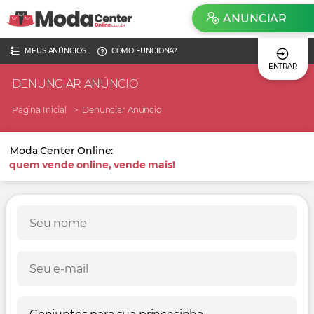
ANUNCIAR
MEUS ANÚNCIOS
COMO FUNCIONA?
ENTRAR
DENUNCIAR ANÚNCIO
Página Inicial
Denunciar Anúncio
Moda Center Online:
quem vende online, vende mais!