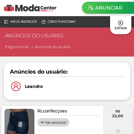
ANUNCIAR
MEUS ANÚNCIOS
COMO FUNCIONA?
ENTRAR
ANÚNCIOS DO USUÁRIO
Página Inicial
Anúncios do usuário
Anúncios do usuário:
Leandro
RLconfecçoes
R$
22,00
Ver anúncio