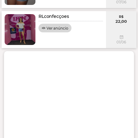
07/06
RLconfecçoes
R$
22,00
Ver anúncio
01/06