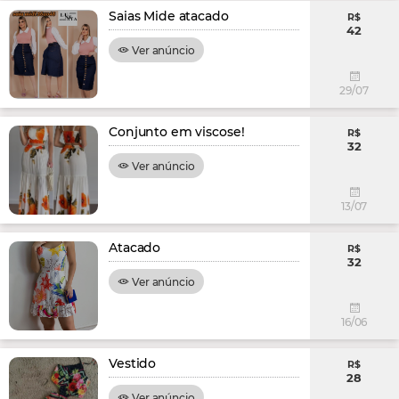
Saias Mide atacado
R$
42
Ver anúncio
29/07
Conjunto em viscose!
R$
32
Ver anúncio
13/07
Atacado
R$
32
Ver anúncio
16/06
Vestido
R$
28
Ver anúncio