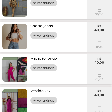
Ver anúncio
06/04
Shorte jeans
R$
40,00
Ver anúncio
11/03
Macacão longo
R$
40,00
Ver anúncio
01/03
Vestido GG
R$
40,00
Ver anúncio
01/03