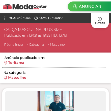
ANUNCIAR
MEUS ANÚNCIOS
COMO FUNCIONA?
ENTRAR
CALÇA MASCULINA PLUS SIZE
Publicado em 13/09 às 19:55 | ID. 13761
Página Inicial
Categorias
Masculino
Anúncio publicado em:
Toritama
Na categoria:
Masculino