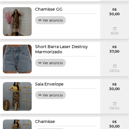
Chamisse GG
R$
30,00
Ver anúncio
16/05
Short Barra Laser Destroy
R$
37,00
Marmorizado
Ver anúncio
28/04
Saia Envelope
R$
30,00
Ver anúncio
06/04
Chamisse
R$
30,00