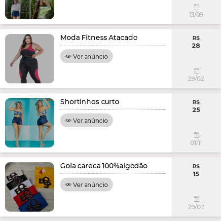
13/09
Moda Fitness Atacado
R$
28
Ver anúncio
29/02
Shortinhos curto
R$
25
Ver anúncio
01/11
Gola careca 100%algodão
R$
15
Ver anúncio
29/07