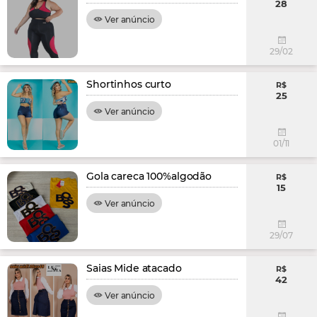
28
Ver anúncio
29/02
Shortinhos curto
R$
25
Ver anúncio
01/11
Gola careca 100%algodão
R$
15
Ver anúncio
29/07
Saias Mide atacado
R$
42
Ver anúncio