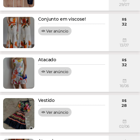
29/07
Conjunto em viscose!
R$
32
Ver anúncio
13/07
Atacado
R$
32
Ver anúncio
16/06
Vestido
R$
28
Ver anúncio
02/06