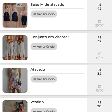
Saias Mide atacado
R$
42
Ver anúncio
29/07
Conjunto em viscose!
R$
32
Ver anúncio
13/07
Atacado
R$
32
Ver anúncio
16/06
Vestido
R$
28
Ver anúncio