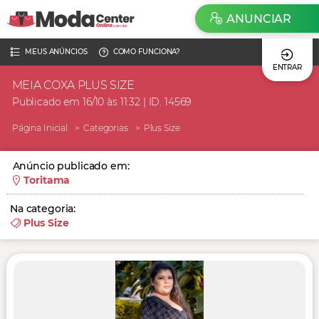
ANUNCIAR
MEUS ANÚNCIOS
COMO FUNCIONA?
ENTRAR
MEIA COXA PLUS SIZE
Publicado em 16/10 às 11:32 | ID. 14569
Página Inicial
Categorias
Plus Size
Anúncio publicado em:
Toritama
Na categoria:
Plus Size