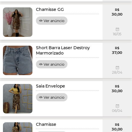
Chamisse GG
R$
30,00
Ver anúncio
16/05
Short Barra Laser Destroy
R$
37,00
Marmorizado
Ver anúncio
28/04
Saia Envelope
R$
30,00
Ver anúncio
06/04
Chamisse
R$
30,00