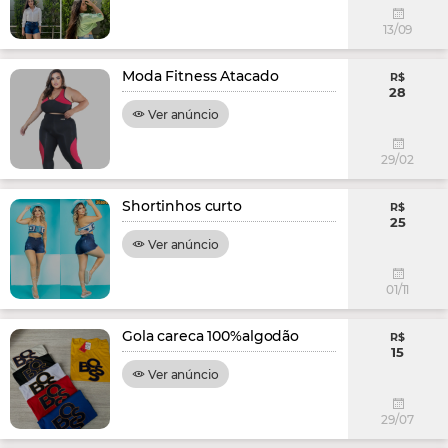
13/09
Moda Fitness Atacado
R$
28
Ver anúncio
29/02
Shortinhos curto
R$
25
Ver anúncio
01/11
Gola careca 100%algodão
R$
15
Ver anúncio
29/07