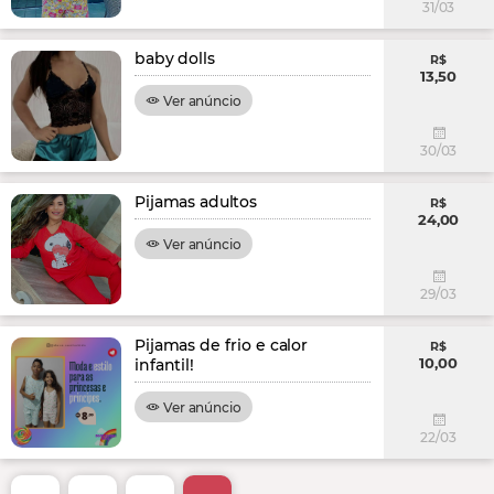
31/03
baby dolls
R$
13,50
Ver anúncio
30/03
Pijamas adultos
R$
24,00
Ver anúncio
29/03
Pijamas de frio e calor
R$
10,00
infantil!
Ver anúncio
22/03