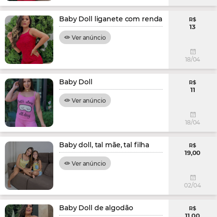
Baby Doll liganete com renda
R$
13
Ver anúncio
18/04
Baby Doll
R$
11
Ver anúncio
18/04
Baby doll, tal mãe, tal filha
R$
19,00
Ver anúncio
02/04
Baby Doll de algodão
R$
11,00