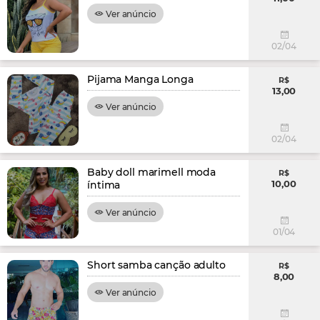
Ver anúncio
02/04
Pijama Manga Longa
R$
13,00
Ver anúncio
02/04
Baby doll marimell moda
R$
10,00
íntima
Ver anúncio
01/04
Short samba canção adulto
R$
8,00
Ver anúncio