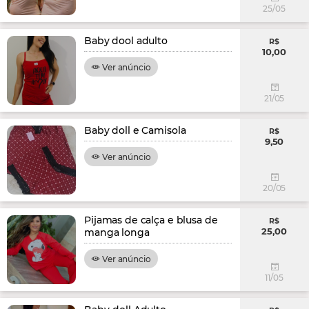
25/05
Baby dool adulto
R$
10,00
Ver anúncio
21/05
Baby doll e Camisola
R$
9,50
Ver anúncio
20/05
Pijamas de calça e blusa de
R$
25,00
manga longa
Ver anúncio
11/05