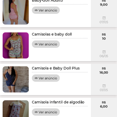
Baby-doll Adulto
R$
9,00
Ver anúncio
07/05
Camisolas e baby doll
R$
10
Ver anúncio
06/05
Camisola e Baby Doll Plus
R$
16,00
Ver anúncio
01/05
Camisola infantil de algodão
R$
6,00
Ver anúncio