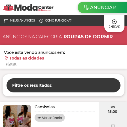
ANUNCIAR
MEUS ANÚNCIOS
COMO FUNCIONA?
ENTRAR
ANÚNCIOS NA CATEGORIA:
ROUPAS DE DORMIR
Você está vendo anúncios em:
Todas as cidades
alterar
Filtre os resultados:
Camisolas
R$
15,00
Ver anúncio